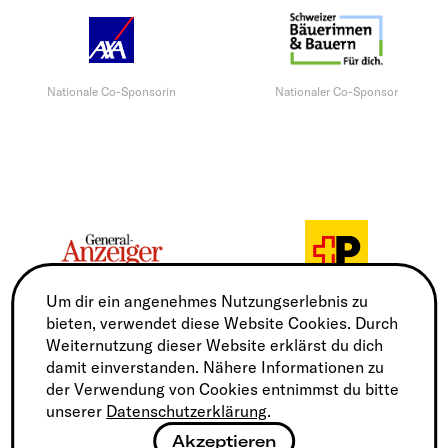
Nationale Co-Sponsorin
Nationaler Co-Sponsor
Um dir ein angenehmes Nutzungserlebnis zu
Regionaler Medienpartner
Regionaler Transportpartner
bieten, verwendet diese Website Cookies. Durch
Weiternutzung dieser Website erklärst du dich
damit einverstanden. Nähere Informationen zu
der Verwendung von Cookies entnimmst du bitte
unserer
Datenschutzerklärung
.
Akzeptieren