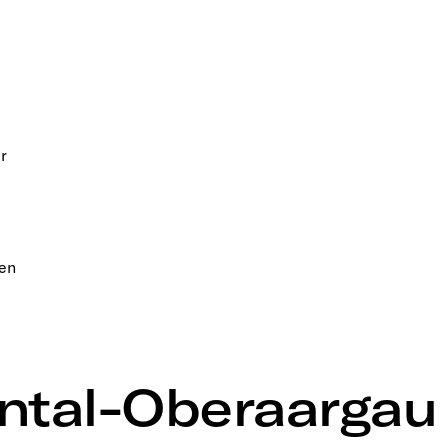
r
sen
ntal-Oberaargau