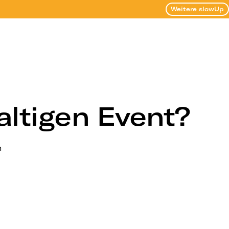
Weitere slowUp
altigen Event?
n