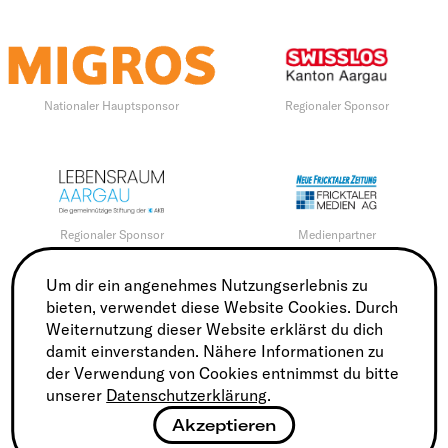
Nationaler Hauptsponsor
Regionaler Sponsor
Regionaler Sponsor
Medienpartner
Um dir ein angenehmes Nutzungserlebnis zu
bieten, verwendet diese Website Cookies. Durch
Weiternutzung dieser Website erklärst du dich
damit einverstanden. Nähere Informationen zu
Regionaler Finanzpartner
Regionaler Partner
der Verwendung von Cookies entnimmst du bitte
unserer
Datenschutzerklärung
.
Akzeptieren