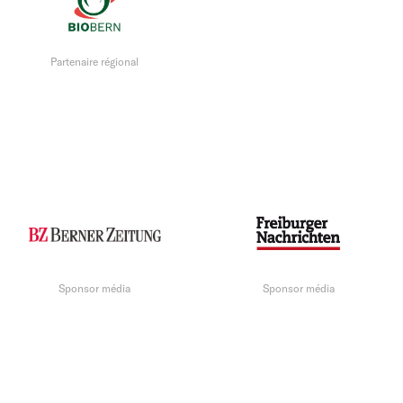
Partenaire régional
Sponsor média
Sponsor média