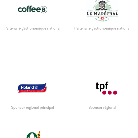
Partenaire gastronomique national
Partenaire gastronomique national
Sponsor régional principal
Sponsor régional