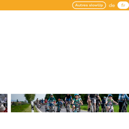
de
fr
Autres slowUp