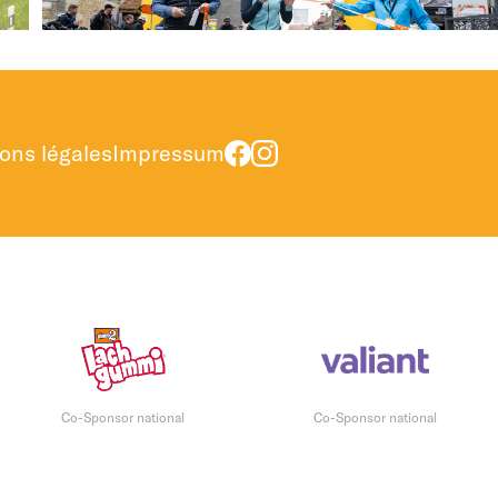
ons légales
Impressum
Co-Sponsor national
Co-Sponsor national