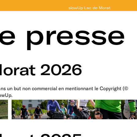
slowUp
Lac de Morat
e presse
orat 2026
dans un but non commercial en mentionnant le Copyright (©
lowUp.