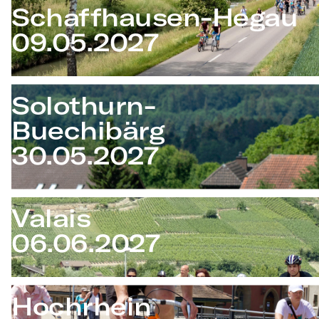
Schaffhausen-Hegau
09.05.2027
Solothurn-
Buechibärg
30.05.2027
Valais
06.06.2027
Hochrhein