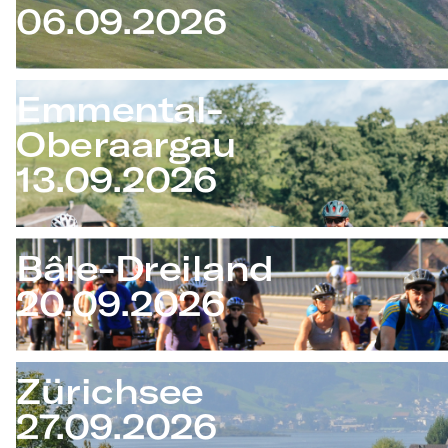
06.09.2026
Emmental-
Oberaargau
13.09.2026
Bâle-Dreiland
20.09.2026
Zürichsee
27.09.2026