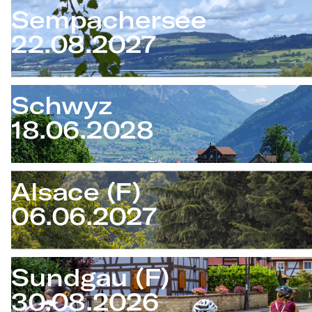
Sempachersee
22.08.2027
Schwyz
18.06.2028
Alsace (F)
06.06.2027
Sundgau (F)
30.08.2026