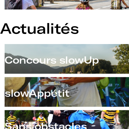
Actualités
Concours slowUp
slowAppétit
Sans obstacles