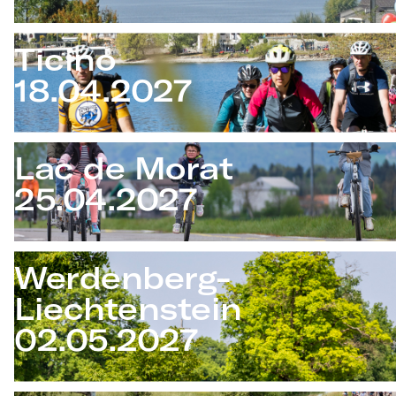
Ticino
18.04.2027
Lac de Morat
25.04.2027
Werdenberg-
Liechtenstein
02.05.2027