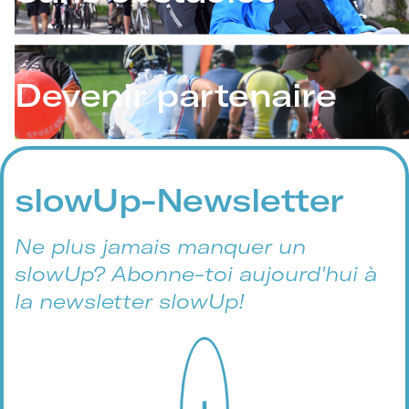
Devenir partenaire
slowUp-Newsletter
Ne plus jamais manquer un
slowUp? Abonne-toi aujourd'hui à
la newsletter slowUp!