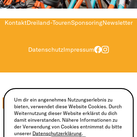
Kontakt
Dreiland-Touren
Sponsoring
Newsletter
Datenschutz
Impressum
Um dir ein angenehmes Nutzungserlebnis zu
bieten, verwendet diese Website Cookies. Durch
Weiternutzung dieser Website erklärst du dich
Nationaler Hauptsponsor
Nationaler Sponsor
damit einverstanden. Nähere Informationen zu
der Verwendung von Cookies entnimmst du bitte
unserer
Datenschutzerklärung
.