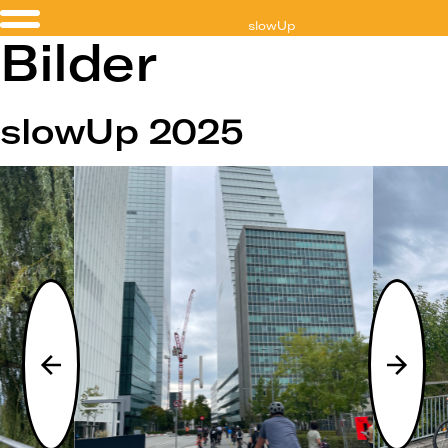
slowUp
Bilder
Basel-Dreiland
slowUp 2025