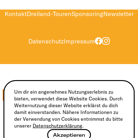
Kontakt
Dreiland-Touren
Sponsoring
Newsletter
Datenschutz
Impressum
Um dir ein angenehmes Nutzungserlebnis zu
bieten, verwendet diese Website Cookies. Durch
Weiternutzung dieser Website erklärst du dich
Nationaler Hauptsponsor
Nationaler Sponsor
damit einverstanden. Nähere Informationen zu
der Verwendung von Cookies entnimmst du bitte
unserer
Datenschutzerklärung
.
Akzeptieren