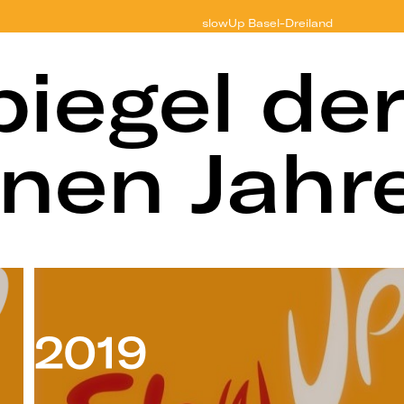
slowUp
Basel-Dreiland
iegel de
nen Jahr
2019