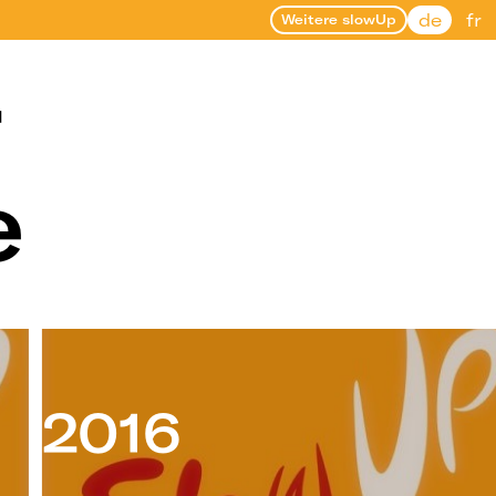
de
fr
Weitere slowUp
r
e
2016