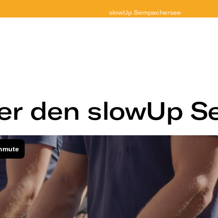
slowUp
Sempachersee
ber den slowUp 