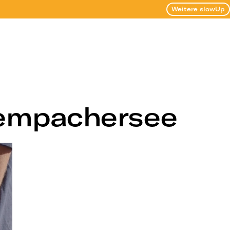
Weitere slowUp
Sempachersee